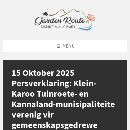
Skip
Skip
Skip
to
to
to
content
left
footer
sidebar
MENU
15 Oktober 2025
Persverklaring: Klein-
Karoo Tuinroete- en
Kannaland-munisipaliteite
verenig vir
gemeenskapsgedrewe